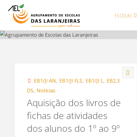
AGRUP
Skip
ESCOLAS
to
content
EB1/JI AN
,
EB1/JI FLS
,
EB1/JI L
,
EB2,3
DS
,
Notícias
Aquisição dos livros de
fichas de atividades
dos alunos do 1º ao 9º