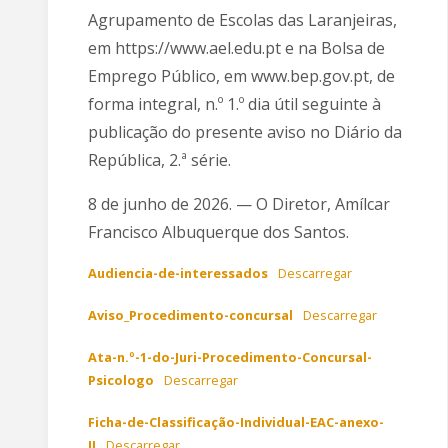
Agrupamento de Escolas das Laranjeiras,
em https://www.ael.edu.pt e na Bolsa de
Emprego Público, em www.bep.gov.pt, de
forma integral, n.º 1.º dia útil seguinte à
publicação do presente aviso no Diário da
República, 2.ª série.
8 de junho de 2026. — O Diretor, Amílcar
Francisco Albuquerque dos Santos.
Audiencia-de-interessados
Descarregar
Aviso_Procedimento-concursal
Descarregar
Ata-n.º-1-do-Juri-Procedimento-Concursal-
Psicologo
Descarregar
Ficha-de-Classificação-Individual-EAC-anexo-
II
Descarregar