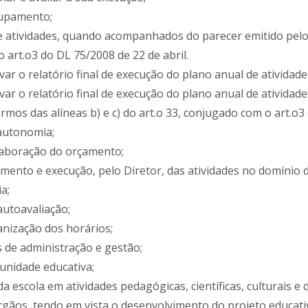
rupamento;
 de atividades, quando acompanhados do parecer emitido pe
o art.o3 do DL 75/2008 de 22 de abril.
var o relatório final de execução do plano anual de atividade
rovar o relatório final de execução do plano anual de ativi
mos das alíneas b) e c) do art.o 33, conjugado com o art.o3 
 autonomia;
elaboração do orçamento;
amento e execução, pelo Diretor, das atividades no domínio d
a;
autoavaliação;
ganização dos horários;
de administração e gestão;
unidade educativa;
 da escola em atividades pedagógicas, científicas, culturais e 
rgãos, tendo em vista o desenvolvimento do projeto educat