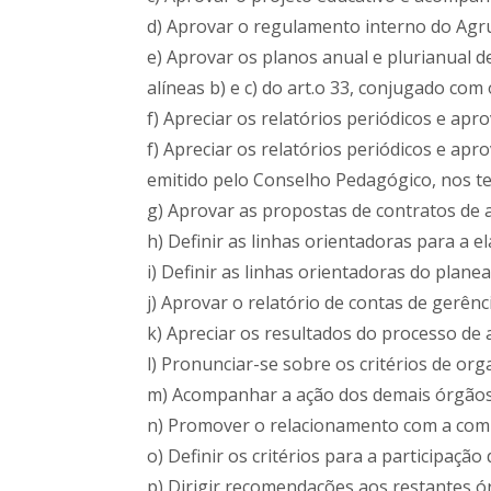
d) Aprovar o regulamento interno do Ag
e) Aprovar os planos anual e plurianual
alíneas b) e c) do art.o 33, conjugado com 
f) Apreciar os relatórios periódicos e apro
f) Apreciar os relatórios periódicos e ap
emitido pelo Conselho Pedagógico, nos ter
g) Aprovar as propostas de contratos de
h) Definir as linhas orientadoras para a 
i) Definir as linhas orientadoras do plane
j) Aprovar o relatório de contas de gerênci
k) Apreciar os resultados do processo de 
l) Pronunciar-se sobre os critérios de or
m) Acompanhar a ação dos demais órgãos 
n) Promover o relacionamento com a com
o) Definir os critérios para a participação
p) Dirigir recomendações aos restantes ó