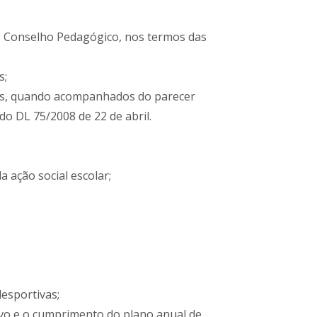
lo Conselho Pedagógico, nos termos das
s;
dades, quando acompanhados do parecer
do DL 75/2008 de 22 de abril.
a ação social escolar;
desportivas;
ivo e o cumprimento do plano anual de