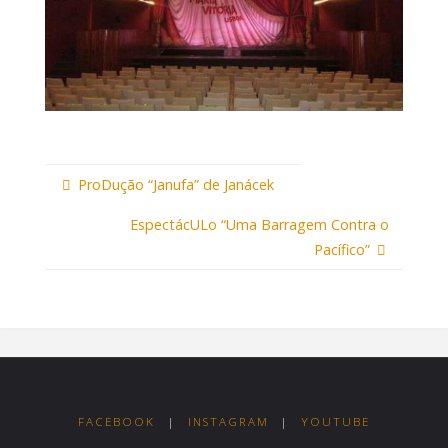
ProDução “Janufa” de Janácek
EspectácULo “Uma Barragem Contra o
Pacífico”
FACEBOOK
|
INSTAGRAM
|
YOUTUBE