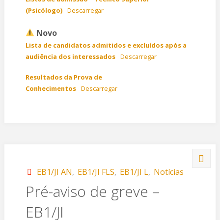
(Psicólogo)
Descarregar
Novo
Lista de candidatos admitidos e excluídos após a
audiência dos interessados
Descarregar
Resultados da Prova de
Conhecimentos
Descarregar
EB1/JI AN
,
EB1/JI FLS
,
EB1/JI L
,
Notícias
Pré-aviso de greve –
EB1/JI