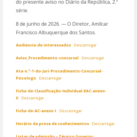
do presente aviso no Diário da República, 2.ª
série.
8 de junho de 2026. — O Diretor, Amílcar
Francisco Albuquerque dos Santos.
Audiencia-de-interessados
Descarregar
Aviso_Procedimento-concursal
Descarregar
Ata-n.º-1-do-Juri-Procedimento-Concursal-
Psicologo
Descarregar
Ficha-de-Classificação-Individual-EAC-anexo-
II
Descarregar
Ficha-de-AC-anexo-I
Descarregar
Horário da prova de conhecimentos
Descarregar
Listas de admissão – Técnico Superior